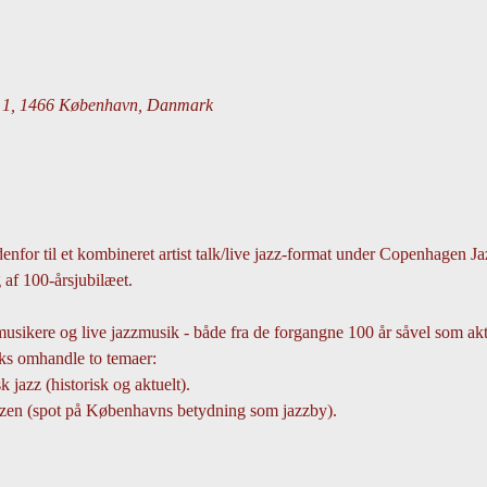
e 1, 1466 København, Danmark
denfor til et kombineret artist talk/live jazz-format under Copenhagen Ja
 af 100-årsjubilæet.
sikere og live jazzmusik - både fra de forgangne 100 år såvel som ak
alks omhandle to temaer:
 jazz (historisk og aktuelt). 
zzen (spot på Københavns betydning som jazzby).