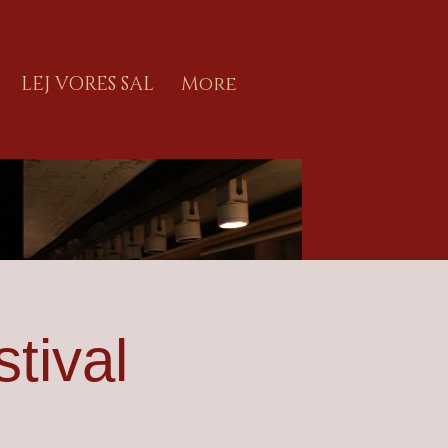
LEJ VORES SAL
More
tival