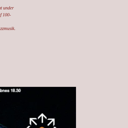
mat under
f 100-
azzmusik.