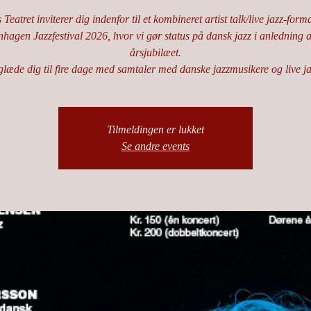
Teatret inviterer dig indenfor til et kombineret artist talk/live jazz-for
hagen Jazzfestival 2026, hvor vi gør status på dansk jazz i anledning a
årsjubilæet.
læde dig til fire dage med samtaler med danske jazzmusikere og live j
Tilmeldingen er lukket
Se andre events