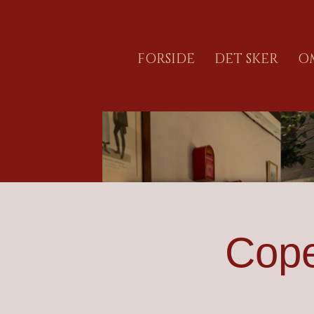
FORSIDE
DET SKER
O
Cope