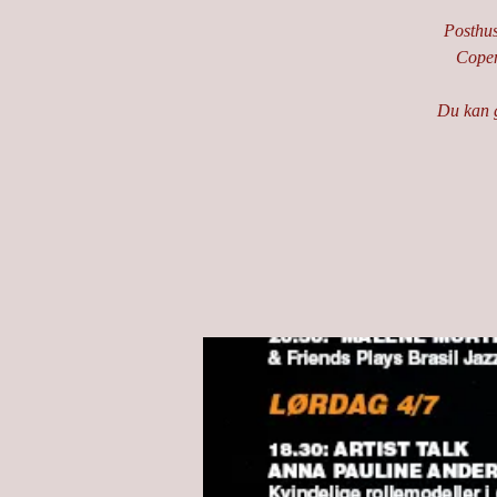
Posthus 
Copen
Du kan g