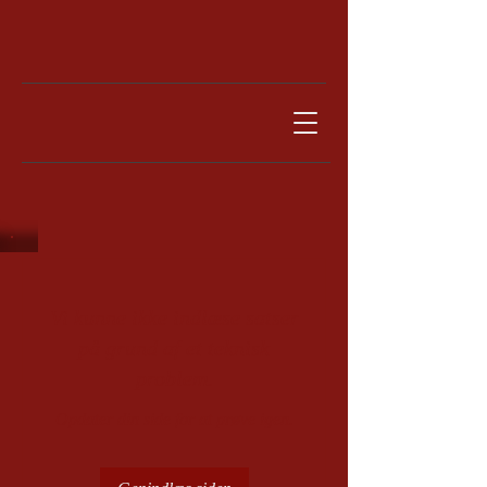
Vi kunne ikke indlæse satser
på grund af et teknisk
problem.
Opdater din side for at prøve igen.