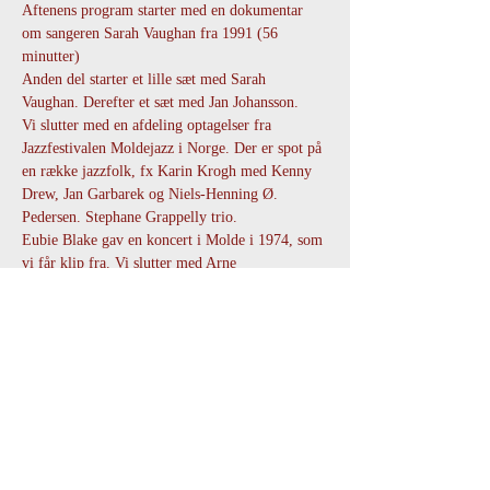
Aftenens program starter med en dokumentar 
om sangeren Sarah Vaughan fra 1991 (56 
minutter)
Anden del starter et lille sæt med Sarah 
Vaughan. Derefter et sæt med Jan Johansson.
Vi slutter med en afdeling optagelser fra 
Jazzfestivalen Moldejazz i Norge. Der er spot på 
en række jazzfolk, fx Karin Krogh med Kenny 
Drew, Jan Garbarek og Niels-Henning Ø. 
Pedersen. Stephane Grappelly trio.
Eubie Blake gav en koncert i Molde i 1974, som 
vi får klip fra. Vi slutter med Arne 
Forchhammer trio med Erik Moseholm og Jørn 
Elniff.
Gratis adgang for Radio Jazz medlemmer.
Vis mere