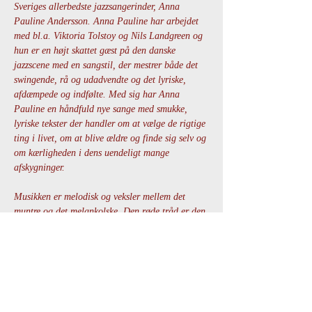
Sveriges allerbedste jazzsangerinder, Anna 
Pauline Andersson. Anna Pauline har arbejdet 
med bl.a. Viktoria Tolstoy og Nils Landgreen og 
hun er en højt skattet gæst på den danske 
jazzscene med en sangstil, der mestrer både det 
swingende, rå og udadvendte og det lyriske, 
afdæmpede og indfølte. Med sig har Anna 
Pauline en håndfuld nye sange med smukke, 
lyriske tekster der handler om at vælge de rigtige 
ting i livet, om at blive ældre og finde sig selv og 
om kærligheden i dens uendeligt mange 
afskygninger.
Musikken er melodisk og veksler mellem det 
muntre og det melankolske. Den røde tråd er den 
gode melodi og den rørende historie.
Anna Pauline akkompagneres af et fornemt hold 
af jazzprofiler, de har hver især har gjort en flot 
figur på musikscenen i Danmark.
Line up:
Vis mere